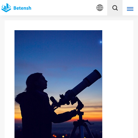
Deutsch
English
français
Deutsch
italiano
русский
español
português
Türkçe