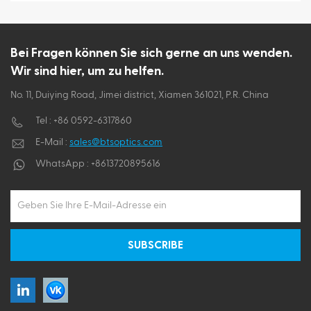
Bei Fragen können Sie sich gerne an uns wenden.
Wir sind hier, um zu helfen.
No. 11, Duiying Road, Jimei district, Xiamen 361021, P.R. China
Tel :
+86 0592-6317860
E-Mail :
sales@btsoptics.com
WhatsApp :
+8613720895616