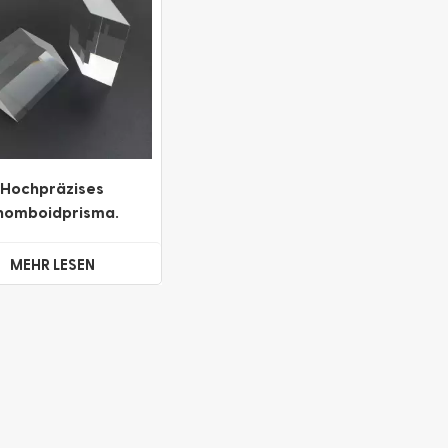
Hochpräzises
homboidprisma.
ombisches Prisma
MEHR LESEN