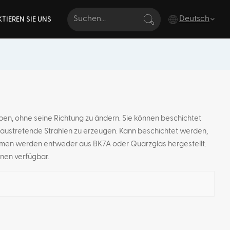
Deutsch
TIEREN SIE UNS
English
français
Deutsch
ben, ohne seine Richtung zu ändern. Sie können beschichtet
zt austretende Strahlen zu erzeugen. Kann beschichtet werden,
italiano
ismen werden entweder aus BK7A oder Quarzglas hergestellt.
русский
onen verfügbar.
español
português
Türkçe