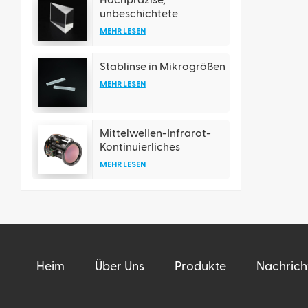
unbeschichtete
Keilprismen aus
MEHR LESEN
Quarzglas
Stablinse in Mikrogrößen
MEHR LESEN
Mittelwellen-Infrarot-
Kontinuierliches
Zoomobjektiv
MEHR LESEN
Heim
Über Uns
Produkte
Nachrich