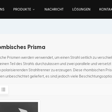
UNS
PRODUKTE
NACHRICHT
LÖSUNGEN
KONTAK
mbisches Prisma
he Prismen werden verwendet, um einen Strahl seitlich zu verschie
 einen Teil des Strahls durchzulassen und zwei parallele und verset
 polarisierenden Strahltrenner zu erzeugen. Diese rhombischen Pr
en unbeschichtet geliefert, es sind jedoch viele Beschichtungsopti