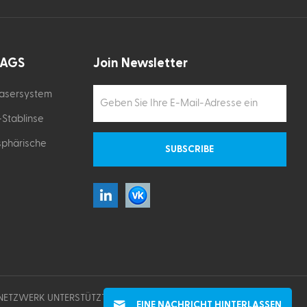
TAGS
Join Newsletter
Lasersystem
Stablinse
sphärische
 NETZWERK UNTERSTÜTZT
EINE NACHRICHT HINTERLASSEN