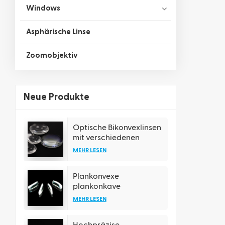
Windows
Asphärische Linse
Zoomobjektiv
Neue Produkte
Optische Bikonvexlinsen
mit verschiedenen
Beschichtungsoptionen
MEHR LESEN
Plankonvexe
plankonkave
rechteckige zylindrische
MEHR LESEN
Linse
Hochpräzise, ​​