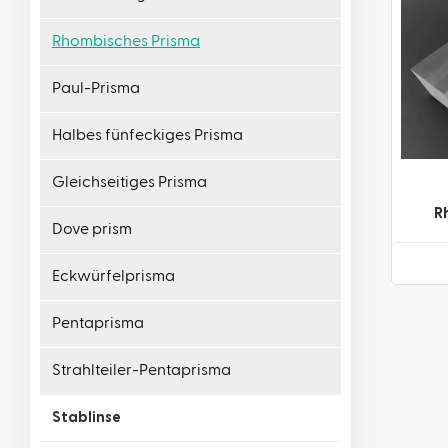
Rhombisches Prisma
Paul-Prisma
Halbes fünfeckiges Prisma
Gleichseitiges Prisma
R
Dove prism
Rh
Eckwürfelprisma
Pentaprisma
Strahlteiler-Pentaprisma
Stablinse