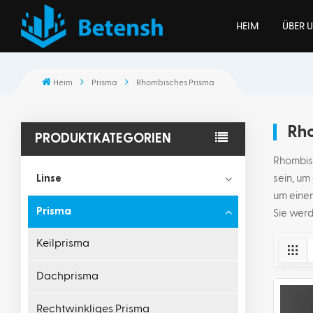
HEIM
ÜBER 
Heim
Prisma
Rhombisches Prisma
Rho
PRODUKTKATEGORIEN
Rhombisc
Linse
sein, um
um einen
Prisma
Sie werd
Keilprisma
Dachprisma
Rechtwinkliges Prisma