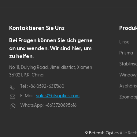
Kontaktieren Sie Uns
Produ
Bei Fragen können Sie sich gerne
Linse
an uns wenden. Wir sind hier, um
Prisma
zu helfen.
Stablins
No. 11, Duiying Road, Jimei district, Xiamen
361021, P.R. China
Window
Asphäris
Tel :
+86 0592-6317860
E-Mail :
sales@btsoptics.com
Zoomobj
WhatsApp :
+8613720895616
© Betensh Optics
Alle Rech