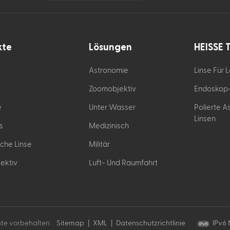
kte
Lösungen
HEISSE 
Astronomie
Linse Für 
Zoomobjektiv
Endoskop-
e
Unter Wasser
Polierte A
Linsen
s
Medizinisch
che Linse
Militär
ektiv
Luft- Und Raumfahrt
te vorbehalten .
Sitemap
|
XML
|
Datenschutzrichtlinie
IPv6