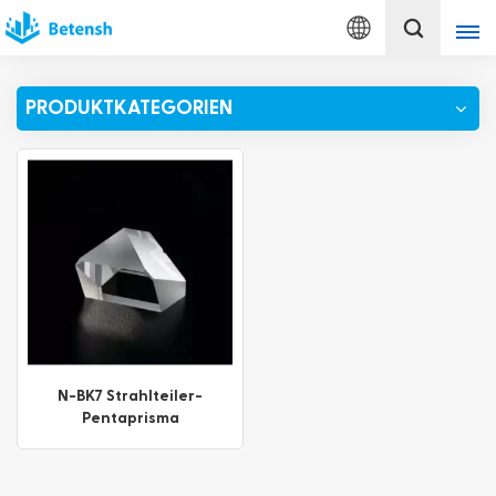
Deutsch
PRODUKTKATEGORIEN
English
français
Deutsch
italiano
русский
español
N-BK7 Strahlteiler-
Pentaprisma
português
Türkçe